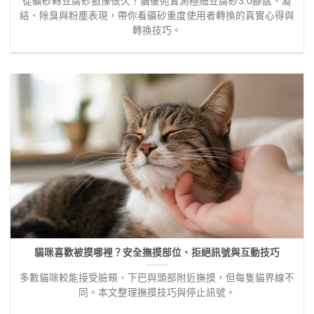
從礦砂轉豆腐砂猶豫很久？貓後苑實測極細豆腐砂3.0腳感、凝
結、除臭與粉塵表現，帶你看礦砂重度使用者轉換的真實心得與
轉換技巧。
貓咪喜歡被摸哪裡？安全撫摸部位、拒絕訊號與互動技巧
多數貓咪較能接受臉頰、下巴與頭部附近撫摸，但每隻貓界線不
同。本文整理撫摸技巧與停止訊號。