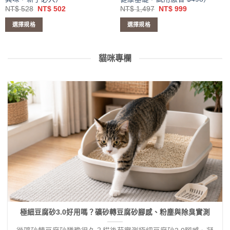
選
選
原
目
原
目
NT$
528
NT$
502
NT$
1,497
NT$
999
擇
擇
始
前
始
前
價
價
價
價
選
選
選擇規格
選擇規格
格：
格：
格：
格：
項
項
NT$ 528。
NT$ 502。
NT$ 1,497。
NT$ 999。
此
此
產
產
貓咪專欄
品
品
有
有
多
多
種
種
款
款
式。
式。
可
可
在
在
產
產
品
品
頁
頁
面
面
選
選
擇
擇
選
選
極細豆腐砂3.0好用嗎？礦砂轉豆腐砂腳感、粉塵與除臭實測
項
項