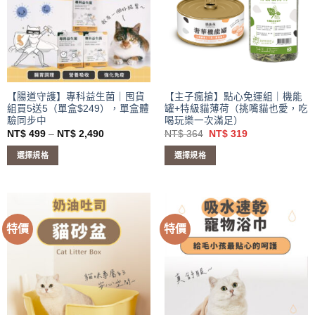
款
款
式。
式。
可
可
在
在
產
產
品
品
頁
頁
【腸道守護】專科益生菌｜囤貨
【主子瘋搶】點心免運組｜機能
組買5送5（單盒$249），單盒體
罐+特級貓薄荷（挑嘴貓也愛，吃
面
面
驗同步中
喝玩樂一次滿足）
選
選
價
原
目
NT$
499
–
NT$
2,490
NT$
364
NT$
319
擇
擇
格
始
前
範
價
價
選
選
選擇規格
選擇規格
圍：
格：
格：
項
項
NT$ 499
NT$ 364。
NT$ 319。
此
此
到
產
產
NT$ 2,490
品
品
有
有
特價
特價
多
多
種
種
款
款
式。
式。
可
可
在
在