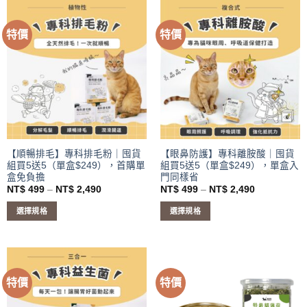
品
品
有
有
特價
特價
多
多
種
種
款
款
式。
式。
可
可
在
在
產
產
品
品
頁
頁
【順暢排毛】專科排毛粉｜囤貨
【眼鼻防護】專科離胺酸｜囤貨
組買5送5（單盒$249），首購單
組買5送5（單盒$249），單盒入
面
面
盒免負擔
門同樣省
選
選
價
價
NT$
499
–
NT$
2,490
NT$
499
–
NT$
2,490
擇
擇
格
格
範
範
選
選
選擇規格
選擇規格
圍：
圍：
項
項
NT$ 499
NT$ 499
此
此
到
到
產
產
NT$ 2,490
NT$ 2,490
品
品
有
有
特價
特價
多
多
種
種