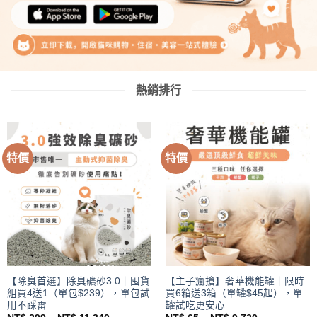
熱銷排行
特價
特價
【除臭首選】除臭礦砂3.0｜囤貨
【主子瘋搶】奢華機能罐｜限時
組買4送1（單包$239），單包試
買6箱送3箱（單罐$45起），單
用不踩雷
罐試吃更安心