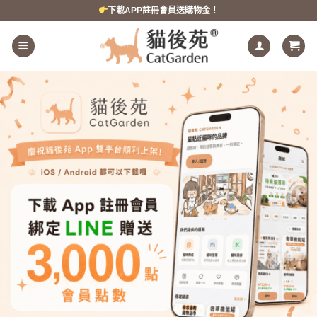
跳
下載APP註冊會員送購物金！
到
內
容