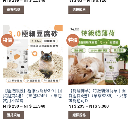
價
價
NT$
299
–
NT$
11,340
NT$
65
–
NT$
9,720
格
格
範
範
選擇規格
選擇規格
圍：
圍：
NT$ 299
NT$ 65
此
此
到
到
產
產
NT$ 11,340
NT$ 9,720
品
品
有
有
特價
特價
多
多
種
種
款
款
式。
式。
可
可
在
在
產
產
品
品
頁
頁
【極致腳感】極細豆腐砂3.0｜囤
【嗨翻神草】特級貓薄荷草｜囤
貨組買4送1（單包$249），單包
貨組買4送1（單罐$239），只想
面
面
試用不踩雷
試嗨也可以
選
選
價
價
NT$
299
–
NT$
11,940
NT$
299
–
NT$
3,980
擇
擇
格
格
範
範
選
選
選擇規格
選擇規格
圍：
圍：
項
項
NT$ 299
NT$ 299
此
此
到
到
產
產
NT$ 11,940
NT$ 3,980