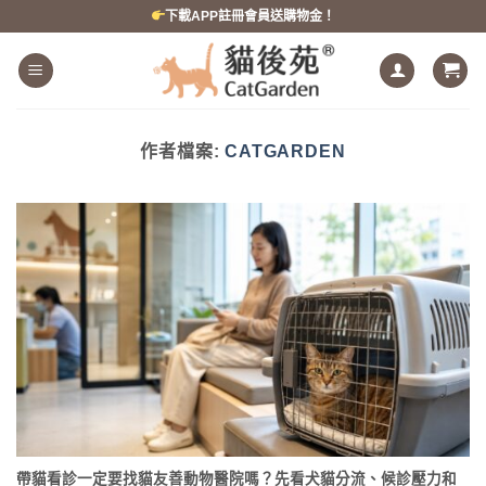
跳
下載APP註冊會員送購物金！
到
內
容
作者檔案:
CATGARDEN
帶貓看診一定要找貓友善動物醫院嗎？先看犬貓分流、候診壓力和