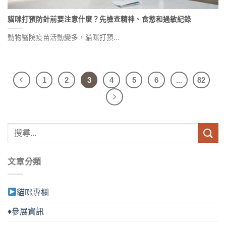
貓咪打預防針前要注意什麼？先檢查精神、食慾和過敏紀錄
動物醫院疫苗活動變多，貓咪打預...
1
2
3
4
5
6
...
82
文章分類
貓咪專欄
♦參展資訊