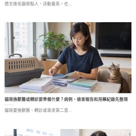
德文捲毛貓很黏人、活動量高，也...
貓咪換獸醫或轉診要準備什麼？病例、檢查報告和用藥紀錄先整理
貓咪要換獸醫、轉診或尋求第二意...