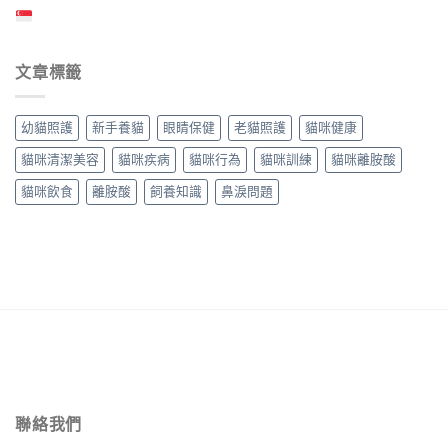
文章標籤
幼貓照護
新手養貓
眼睛保健
老貓照護
貓咪健康
貓咪清潔美容
貓咪疾病
貓咪行為
貓咪訓練
貓咪離胺酸
貓咪飲食
離胺酸
飼養知識
鼻淚問題
聯絡我們