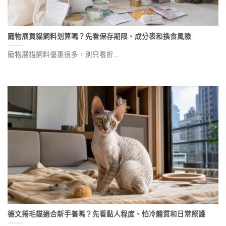
寵物展買貓飼料划算嗎？先看保存期限、成分表和換食風險
寵物展貓飼料優惠很多，別只看折...
德文捲毛貓適合新手養嗎？先看黏人程度、怕冷體質和日常照護