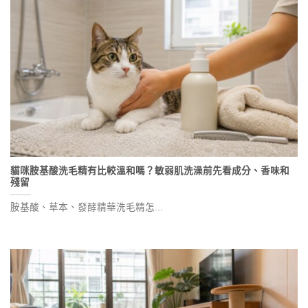
貓咪胺基酸洗毛精有比較溫和嗎？敏弱肌洗澡前先看成分、香味和
殘留
胺基酸、草本、發酵精華洗毛精怎...