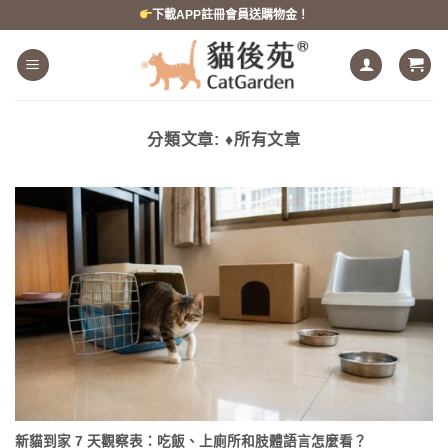
跳
下載APP註冊會員送購物金！
到
內
容
分類文章:
♦所有文章
新貓到家 7 天觀察表：吃飯、上廁所和肢體語言怎麼看？