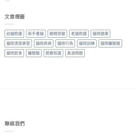
文章標籤
幼貓照護
新手養貓
眼睛保健
老貓照護
貓咪健康
貓咪清潔美容
貓咪疾病
貓咪行為
貓咪訓練
貓咪離胺酸
貓咪飲食
離胺酸
飼養知識
鼻淚問題
聯絡我們