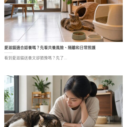
愛滋貓適合認養嗎？先看共養風險、隔離和日常照護
看到愛滋貓送養文卻猶豫嗎？先了...