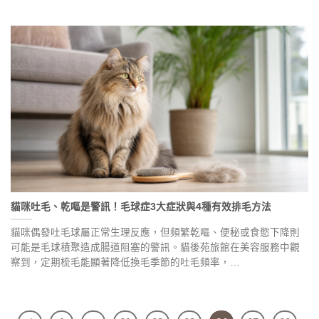
貓咪吐毛、乾嘔是警訊！毛球症3大症狀與4種有效排毛方法
貓咪偶發吐毛球屬正常生理反應，但頻繁乾嘔、便秘或食慾下降則
可能是毛球積聚造成腸道阻塞的警訊。貓後苑旅館在美容服務中觀
察到，定期梳毛能顯著降低換毛季節的吐毛頻率，…