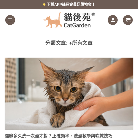
跳
下載APP註冊會員送購物金！
到
內
容
分類文章:
♦所有文章
貓咪多久洗一次澡才對？正確頻率、洗澡教學與吹乾技巧