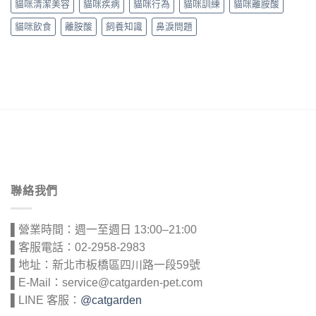
貓咪清潔美容
貓咪疾病
貓咪行為
貓咪訓練
貓咪離胺酸
貓咪飲食
離胺酸
飼養知識
鼻淚問題
聯絡我們
▌營業時間：週一至週日 13:00–21:00
▌客服電話：02-2958-2983
▌地址：新北市板橋區四川路一段59號
▌E-Mail：service@catgarden-pet.com
▌LINE 客服：
@catgarden