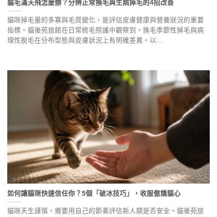
貓毛滿天飛怎麼辦？分辨正常換毛與生病掉毛的4招改善
貓咪掉毛量的多寡與毛質變化，是評估皮膚健康與營養狀況的重要
指標。貓後苑旅館在日常梳毛照護中觀察到，換毛季節性掉毛與病
理性脫毛在分布型態與皮膚狀況上有明確差異。以…
如何讓貓咪快速信任你？5個「破冰技巧」，收服傲嬌貓心
貓咪天生謹慎，需要用自己的節奏評估新人類是否安全。貓後苑旅