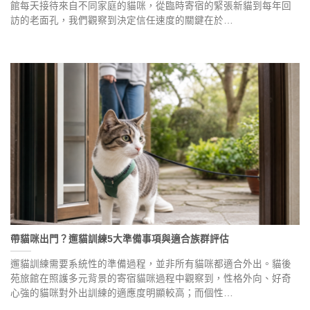
館每天接待來自不同家庭的貓咪，從臨時寄宿的緊張新貓到每年回
訪的老面孔，我們觀察到決定信任速度的關鍵在於…
帶貓咪出門？遛貓訓練5大準備事項與適合族群評估
遛貓訓練需要系統性的準備過程，並非所有貓咪都適合外出。貓後
苑旅館在照護多元背景的寄宿貓咪過程中觀察到，性格外向、好奇
心強的貓咪對外出訓練的適應度明顯較高；而個性…