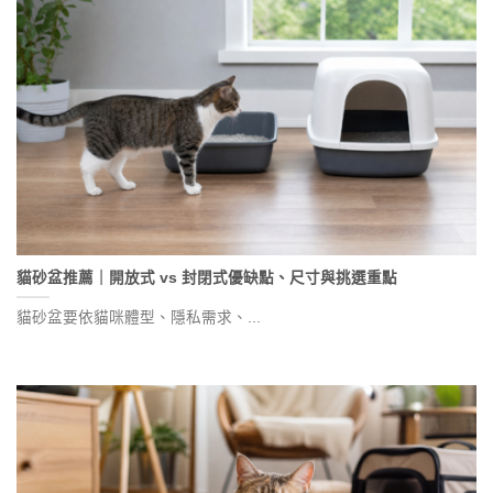
貓砂盆推薦｜開放式 vs 封閉式優缺點、尺寸與挑選重點
貓砂盆要依貓咪體型、隱私需求、...