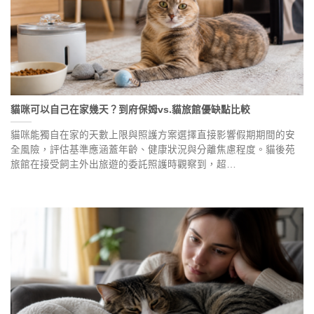
貓咪可以自己在家幾天？到府保姆vs.貓旅館優缺點比較
貓咪能獨自在家的天數上限與照護方案選擇直接影響假期期間的安
全風險，評估基準應涵蓋年齡、健康狀況與分離焦慮程度。貓後苑
旅館在接受飼主外出旅遊的委託照護時觀察到，超…