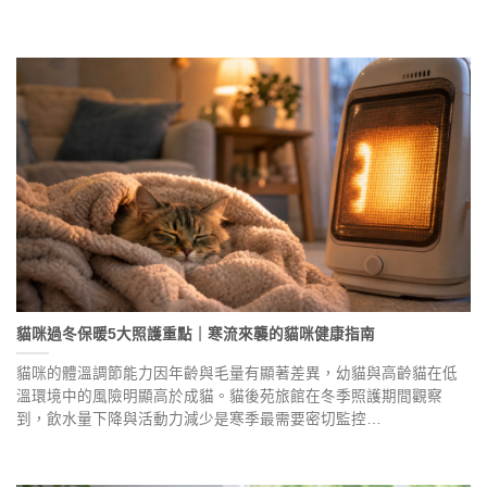
貓咪過冬保暖5大照護重點｜寒流來襲的貓咪健康指南
貓咪的體溫調節能力因年齡與毛量有顯著差異，幼貓與高齡貓在低
溫環境中的風險明顯高於成貓。貓後苑旅館在冬季照護期間觀察
到，飲水量下降與活動力減少是寒季最需要密切監控…