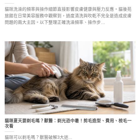
貓咪洗澡的頻率與操作細節直接影響皮膚健康與壓力反應。貓後苑
旅館在日常美容服務中觀察到，過度清洗與吹乾不完全是造成皮膚
問題的兩大主因。以下整理正確洗澡頻率、操作步…
貓咪夏天要剃毛嗎？獸醫：剃光恐中暑！剪毛造型、費用、梳毛一
次看
貓咪可以剃毛嗎？獸醫破解3大迷...