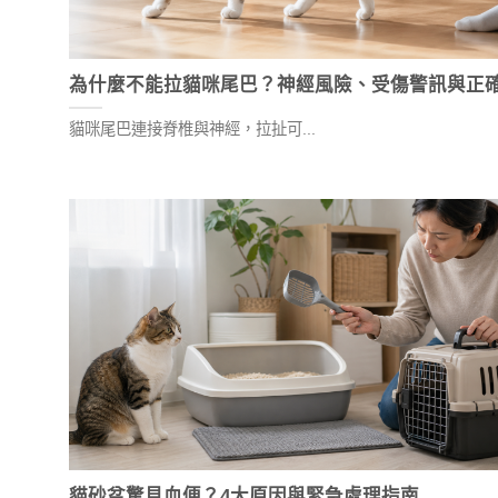
為什麼不能拉貓咪尾巴？神經風險、受傷警訊與正
貓咪尾巴連接脊椎與神經，拉扯可...
貓砂盆驚見血便？4大原因與緊急處理指南