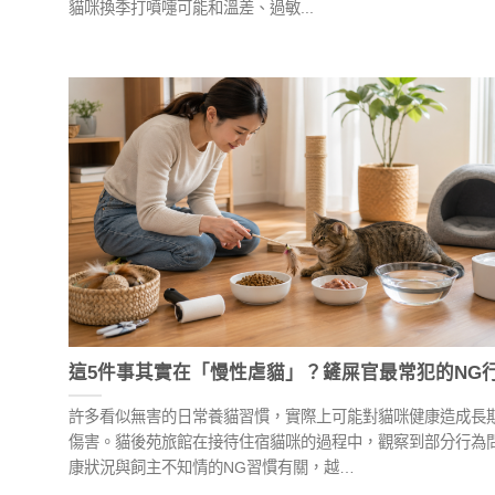
貓咪換季打噴嚏可能和溫差、過敏...
這5件事其實在「慢性虐貓」？鏟屎官最常犯的NG
許多看似無害的日常養貓習慣，實際上可能對貓咪健康造成長
傷害。貓後苑旅館在接待住宿貓咪的過程中，觀察到部分行為
康狀況與飼主不知情的NG習慣有關，越…