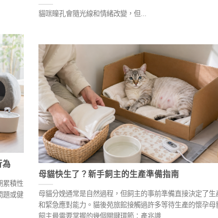
貓咪瞳孔會隨光線和情緒改變，但...
行為
母貓快生了？新手飼主的生產準備指南
期累積性
母貓分娩通常是自然過程，但飼主的事前準備直接決定了生
問題或健
和緊急應對能力。貓後苑旅館接觸過許多等待生產的懷孕母
飼主最需要掌握的幾個關鍵環節：產兆識…