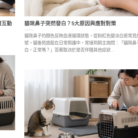
確互動
貓咪鼻子突然發白？5大原因與應對對策
貓咪鼻子的顏色反映血液循環狀態，從粉紅色變淡白是常見
號。貓後苑旅館在日常照護中，常接到飼主詢問：「貓咪鼻
白，正常嗎？」答案取決於是否伴隨其他症狀…