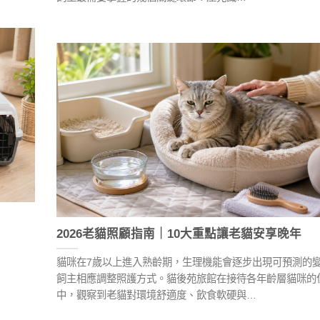
2026老貓照顧指南｜10大重點讓老貓安享晚年
貓咪在7歲以上進入熟齡期，生理機能會逐步出現可預測的
飼主相應調整照護方式。貓後苑旅館在接待各年齡層貓咪的
中，觀察到老貓對環境舒適度、飲食軟硬與…