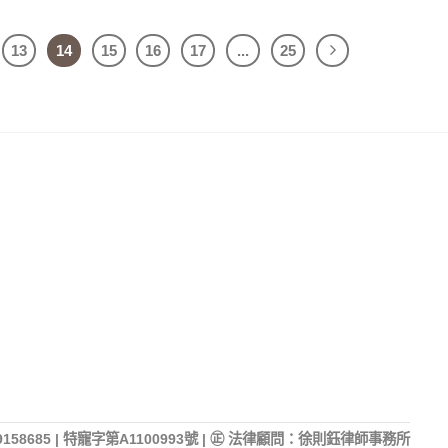
13
14
15
16
17
...
25
158685 | 特寵字第A1100993號 | ㊣ 法律顧問：徐則鈺律師事務所