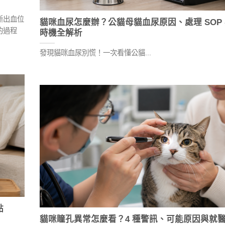
斷出血位
貓咪血尿怎麼辦？公貓母貓血尿原因、處理 SOP
的過程
時機全解析
發現貓咪血尿別慌！一次看懂公貓...
點
貓咪瞳孔異常怎麼看？4 種警訊、可能原因與就