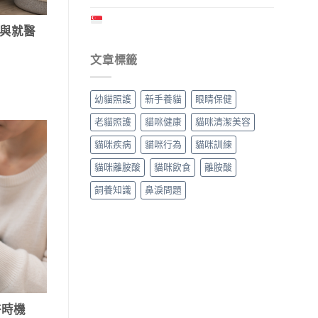
 與就醫
文章標籤
幼貓照護
新手養貓
眼睛保健
老貓照護
貓咪健康
貓咪清潔美容
貓咪疾病
貓咪行為
貓咪訓練
貓咪離胺酸
貓咪飲食
離胺酸
飼養知識
鼻淚問題
醫時機