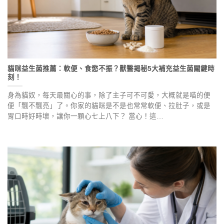
貓咪益生菌推薦：軟便、食慾不振？獸醫揭秘5大補充益生菌關鍵時
刻！
身為貓奴，每天最關心的事，除了主子可不可愛，大概就是喵的便
便「飄不飄亮」了。你家的貓咪是不是也常常軟便、拉肚子，或是
胃口時好時壞，讓你一顆心七上八下？ 當心！這…