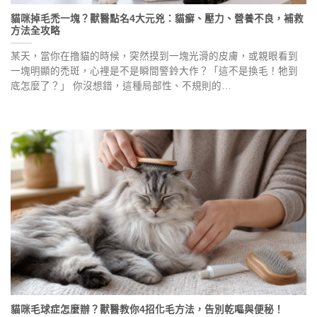
貓咪掉毛禿一塊？獸醫點名4大元兇：貓癬、壓力、營養不良，補救
方法全攻略
某天，當你在撸貓的時候，突然摸到一塊光滑的皮膚，或親眼看到
一塊明顯的禿斑，心裡是不是瞬間警鈴大作？「這不是換毛！牠到
底怎麼了？」 你沒想錯，這種局部性、不規則的…
貓咪毛球症怎麼辦？獸醫教你4招化毛方法，告別乾嘔與便秘！