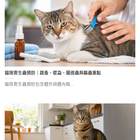
貓咪寄生蟲預防｜跳蚤、壁蝨、腸道蟲與驅蟲重點
貓咪寄生蟲預防包含體外與體內驅...