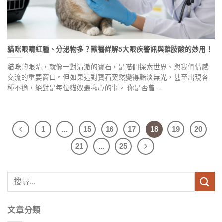
貓咪眼睛紅腫、分泌物多？獸醫詳解5大眼疾警訊與離胺酸的妙用！
貓咪的眼睛，就像一對清澈的寶石，是喵們探索世界、與我們情感
交流的重要窗口。但如果這對寶石突然變得黯淡無光，甚至出現各
種不適，絕對是每位貓奴最揪心的事。 你是否曾…
1
...
15
16
17
18
19
20
21
...
25
文章分類