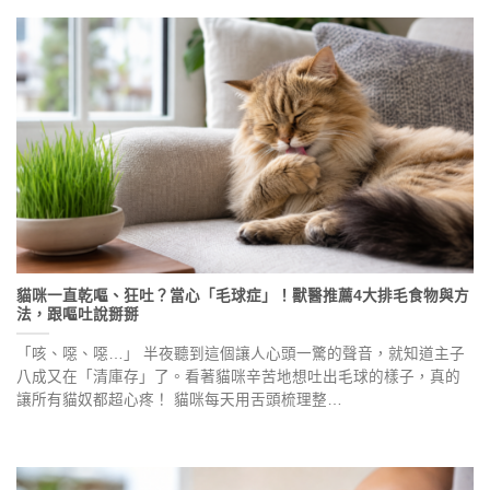
貓咪一直乾嘔、狂吐？當心「毛球症」！獸醫推薦4大排毛食物與方
法，跟嘔吐說掰掰
「咳、噁、噁…」 半夜聽到這個讓人心頭一驚的聲音，就知道主子
八成又在「清庫存」了。看著貓咪辛苦地想吐出毛球的樣子，真的
讓所有貓奴都超心疼！ 貓咪每天用舌頭梳理整…