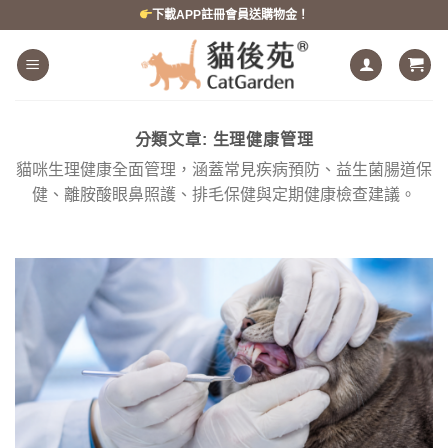
跳
下載APP註冊會員送購物金！
到
內
容
分類文章:
生理健康管理
貓咪生理健康全面管理，涵蓋常見疾病預防、益生菌腸道保
健、離胺酸眼鼻照護、排毛保健與定期健康檢查建議。