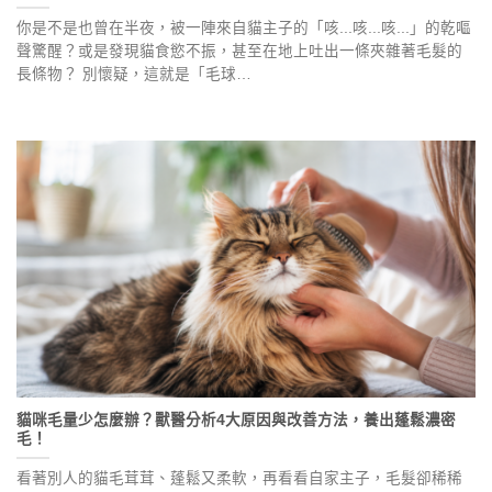
你是不是也曾在半夜，被一陣來自貓主子的「咳...咳...咳...」的乾嘔
聲驚醒？或是發現貓食慾不振，甚至在地上吐出一條夾雜著毛髮的
長條物？ 別懷疑，這就是「毛球…
貓咪毛量少怎麼辦？獸醫分析4大原因與改善方法，養出蓬鬆濃密
毛！
看著別人的貓毛茸茸、蓬鬆又柔軟，再看看自家主子，毛髮卻稀稀