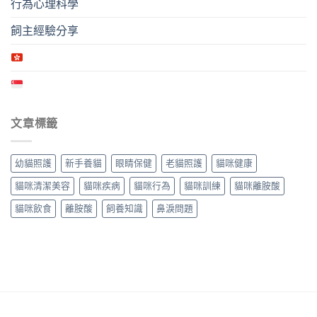
行為心理科學
飼主經驗分享
文章標籤
幼貓照護
新手養貓
眼睛保健
老貓照護
貓咪健康
貓咪清潔美容
貓咪疾病
貓咪行為
貓咪訓練
貓咪離胺酸
貓咪飲食
離胺酸
飼養知識
鼻淚問題