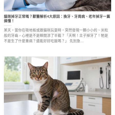
貓咪掉牙正常嗎？獸醫解析4大原因：換牙、牙周病、老年掉牙一篇
搞懂！
某天，當你在吸地板或跟貓咪玩耍時，突然發現一顆小小的、米粒
般的牙齒，心裡是不是瞬間涼了半截？「天啊！主子掉牙了！牠是
不是生了什麼重病？還能好好吃飯嗎？」 先別急…