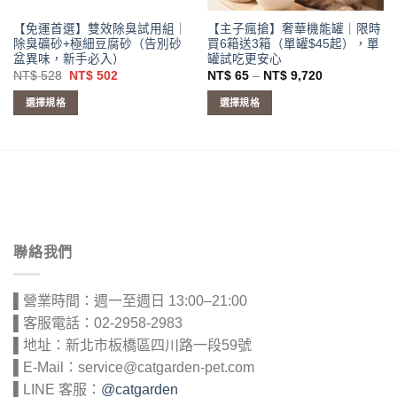
【免運首選】雙效除臭試用組｜
【主子瘋搶】奢華機能罐｜限時
除臭礦砂+極細豆腐砂（告別砂
買6箱送3箱（單罐$45起），單
盆異味，新手必入）
罐試吃更安心
原
目
價
NT$
528
NT$
502
NT$
65
–
NT$
9,720
始
前
格
價
價
範
選擇規格
選擇規格
格：
格：
圍：
NT$ 528。
NT$ 502。
NT$ 65
此
此
到
產
產
NT$ 9,720
品
品
有
有
多
多
種
種
款
款
聯絡我們
式。
式。
可
可
在
在
▌營業時間：週一至週日 13:00–21:00
產
產
▌客服電話：02-2958-2983
品
品
▌地址：新北市板橋區四川路一段59號
頁
頁
面
面
▌E-Mail：service@catgarden-pet.com
選
選
▌LINE 客服：
@catgarden