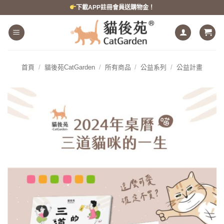
跳
下載APP註冊會員送購物金！
到
內
容
首頁
/
貓後苑CatGarden
/
所有商品
/
公益系列
/
公益計畫