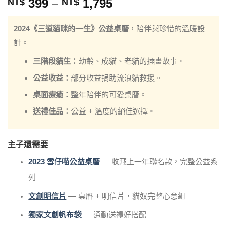
價
399
–
1,795
NT$
NT$
格
範
2024《三道貓咪的一生》公益桌曆
，陪伴與珍惜的溫暖設
圍：
計。
NT$ 399
三階段貓生：
幼齡、成貓、老貓的插畫故事。
到
NT$ 1,795
公益收益：
部分收益捐助流浪貓救援。
桌面療癒：
整年陪伴的可愛桌曆。
送禮佳品：
公益 + 溫度的絕佳選擇。
主子還需要
2023 雪仔喵公益桌曆
— 收藏上一年聯名款，完整公益系
列
文創明信片
— 桌曆 + 明信片，貓奴完整心意組
獨家文創帆布袋
— 通勤送禮好搭配