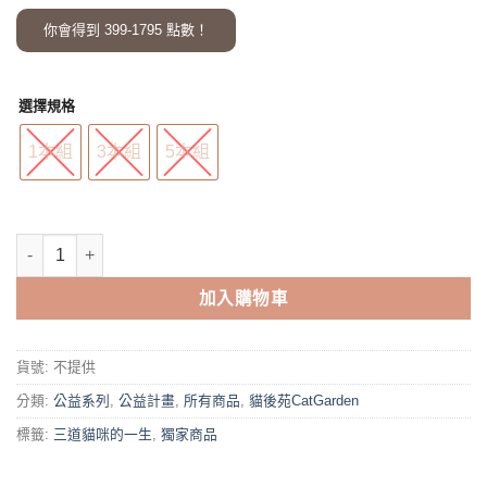
你會得到
399-1795
點數！
選擇規格
1本組
3本組
5本組
貓後苑CatGarden 2024年 三道貓咪的一生公益桌曆 數量
加入購物車
貨號:
不提供
分類:
公益系列
,
公益計畫
,
所有商品
,
貓後苑CatGarden
標籤:
三道貓咪的一生
,
獨家商品