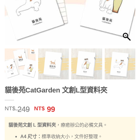
貓後苑CatGarden 文創L型資料夾
原
目
249
99
NT$
NT$
始
前
價
價
貓後苑文創 L 型資料夾
，療癒辦公的必備文具。
格：
格：
A4 尺寸：
標準收納大小，文件好整理。
NT$ 249。
NT$ 99。