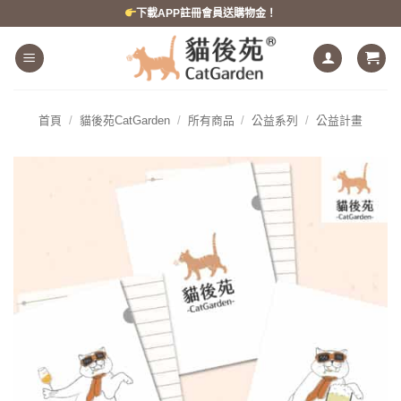
跳
下載APP註冊會員送購物金！
到
內
容
首頁
/
貓後苑CatGarden
/
所有商品
/
公益系列
/
公益計畫