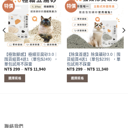
特價
特價
【極致腳感】極細豆腐砂3.0｜
【除臭首選】除臭礦砂3.0｜囤
囤貨組買4送1（單包$249），
貨組買4送1（單包$239），單
單包試用不踩雷
包試用不踩雷
價
價
NT$
299
–
NT$
11,940
NT$
299
–
NT$
11,340
格
格
範
範
選擇規格
選擇規格
圍：
圍：
NT$ 299
NT$ 299
此
此
到
到
產
產
NT$ 11,940
NT$ 11,34
品
品
有
有
多
多
種
種
款
款
聯絡我們
式。
式。