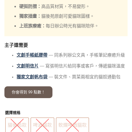
硬挺防摺：
高品質材質，不易變形。
獨家插畫：
貓後苑原創可愛貓咪圖樣。
上班族療癒：
每日辦公時光有貓咪陪伴。
主子還需要
文創手帳紙膠帶
— 同系列辦公文具，手帳筆記療癒升級
文創明信片
— 寫張明信片給同事或客戶，傳遞貓咪溫度
獨家文創帆布袋
— 裝文件、買菜兩相宜的貓奴通勤包
你會得到
99
點數！
選擇規格
貓後苑款
啤酒貓款
軟爛啤酒貓款