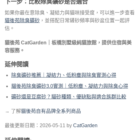
下一步：比較除臭礦砂是否適合
如果你最在意除臭、凝結力與貓咪接受度，可以進一步查看
貓後苑除臭礦砂
，並搭配日常鏟砂頻率與砂盆位置一起評
估。
貓後苑 CatGarden｜板橋別墅級純貓旅館，提供住宿與美
容服務。
延伸閱讀
除臭礦砂推薦｜凝結力、低粉塵與除臭實測心得
貓後苑除臭礦砂3.0實測｜低粉塵、凝結力與除臭心得
礦砂還是豆腐砂？貓砂種類、優缺點與適合族群比較
→ 了解
貓後苑自有品牌全系列商品
最後更新日期：2026-05-11 by
CatGarden