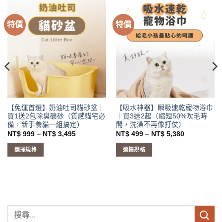
特價
特價
【免運首選】奶油吐司貓砂盆｜
【吸水神器】瞬吸速乾寵物浴巾
買1送2包除臭礦砂（質感貓宅必
｜買3送2起（縮短50%吹毛時
備，新手養貓一組搞定）
間，洗澡不再像打仗）
價
價
NT$
999
–
NT$
3,495
NT$
499
–
NT$
5,380
格
格
範
範
選擇規格
選擇規格
圍：
圍：
NT$ 999
NT$ 499
此
此
到
到
產
產
NT$ 3,495
NT$ 5,380
品
品
有
有
多
多
種
種