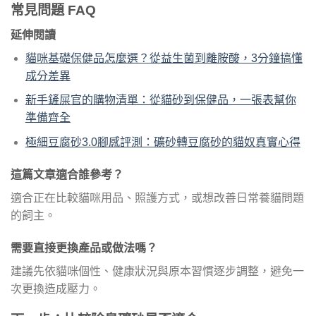
常見問題 FAQ
延伸閱讀
貓咪基礎保健品怎麼選？從益生菌到離胺酸，3分鐘搞懂
成分差異
新手鏟屎官的購物清單：從貓砂到保健品，一張表幫你
準備齊全
極細豆腐砂3.0腳感評測：礦砂轉豆腐砂的貓奴真實心得
這篇文章適合誰參考？
適合正在比較貓咪用品、照護方式，或想改善日常養貓問題
的飼主。
需要直接更換產品或做法嗎？
建議先依貓咪個性、健康狀況與原本習慣逐步調整，避免一
次更換造成壓力。