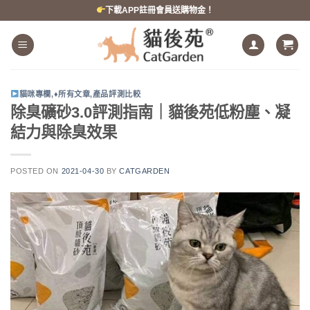
跳
下載APP註冊會員送購物金！
到
內
容
貓咪專欄
,
♦所有文章
,
產品評測比較
除臭礦砂3.0評測指南｜貓後苑低粉塵、凝
結力與除臭效果
POSTED ON
2021-04-30
BY
CATGARDEN