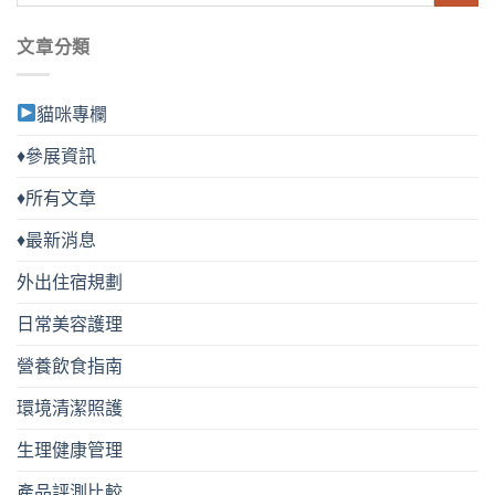
款
款
式。
式。
文章分類
可
可
在
在
產
產
貓咪專欄
品
品
頁
頁
♦參展資訊
面
面
選
選
♦所有文章
擇
擇
選
選
♦最新消息
項
項
外出住宿規劃
日常美容護理
營養飲食指南
環境清潔照護
生理健康管理
產品評測比較