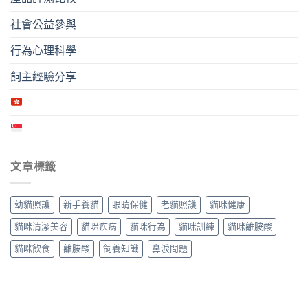
社會公益參與
行為心理科學
飼主經驗分享
文章標籤
幼貓照護
新手養貓
眼睛保健
老貓照護
貓咪健康
貓咪清潔美容
貓咪疾病
貓咪行為
貓咪訓練
貓咪離胺酸
貓咪飲食
離胺酸
飼養知識
鼻淚問題