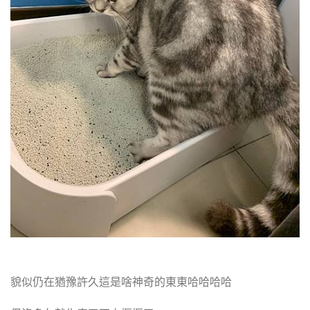
貌似仍在猶豫許久這是啥神奇的東東哈哈哈哈