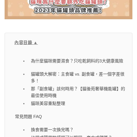
內容目錄 ▲
為什麼貓咪需要濕食？只吃乾飼料的3大健康風險
貓罐頭大解密：主食罐 vs. 副食罐，差一個字差很
多！
那「副食罐」該何時用？【貓後苑奢華機能罐】的
最佳使用時機
貓咪美容重點整理
常見問題 FAQ
換食需要一次換完嗎？