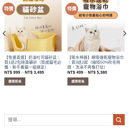
特價
特價
【免運首選】奶油吐司貓砂盆｜
【吸水神器】瞬吸速乾寵物浴巾
買1送2包除臭礦砂（質感貓宅必
｜買3送2起（縮短50%吹毛時
備，新手養貓一組搞定）
間，洗澡不再像打仗）
價
價
NT$
999
–
NT$
3,495
NT$
499
–
NT$
5,380
格
格
範
範
選擇規格
選擇規格
圍：
圍：
NT$ 999
NT$ 499
此
此
到
到
產
產
NT$ 3,495
NT$ 5,380
品
品
有
有
多
多
種
種
款
款