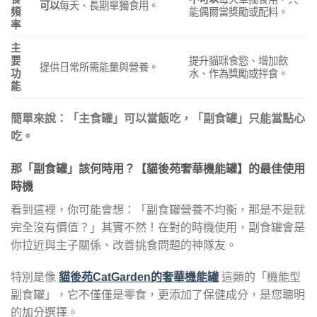
可以
每天、長期單獨食用。
頻
能偶爾當獎勵或配料。
率
主
要
提升貓咪食慾、增加飲
提供日常所需能量與營養。
功
水、作為獎勵或拌食。
能
簡單來說：「主食罐」可以當飯吃，「副食罐」只能當點心
吃。
那「副食罐」該何時用？【貓後苑奢華機能罐】的最佳使用
時機
看到這裡，你可能會想：「副食罐營養不均衡，那是不是就
完全沒有價值？」其實不然！在對的時機使用，副食罐會是
你拉近與主子關係、改善挑食問題的神隊友。
特別是像
貓後苑CatGarden的奢華機能罐
這類的「機能型
副食罐」，它不僅僅是零食，更添加了保健成分，是您聰明
的加分選擇。