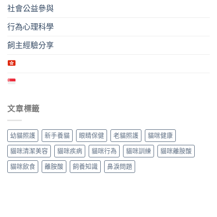
社會公益參與
行為心理科學
飼主經驗分享
文章標籤
幼貓照護
新手養貓
眼睛保健
老貓照護
貓咪健康
貓咪清潔美容
貓咪疾病
貓咪行為
貓咪訓練
貓咪離胺酸
貓咪飲食
離胺酸
飼養知識
鼻淚問題