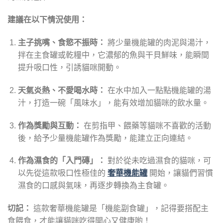
建議在以下情況使用：
主子挑嘴、食慾不振時：
將少量機能罐的肉泥與湯汁，
拌在主食罐或乾糧中，它濃郁的魚與干貝鮮味，能瞬間
提升吸口性，引誘貓咪開動。
天氣炎熱、不愛喝水時：
在水中加入一點點機能罐的湯
汁，打造一碗「風味水」，能有效增加貓咪的飲水量。
作為獎勵與互動：
在剪指甲、餵藥等貓咪不喜歡的活動
後，給予少量機能罐作為獎勵，能建立正向連結。
作為濕食的「入門磚」：
對於從未吃過濕食的貓咪，可
以先從這款吸口性極佳的
奢華機能罐
開始，讓貓們習慣
濕食的口感與氣味，再逐步轉換為主食罐。
切記：
這款奢華機能罐是「機能副食罐」，記得要搭配主
食餵食，才能讓貓咪吃得開心又健康喲！