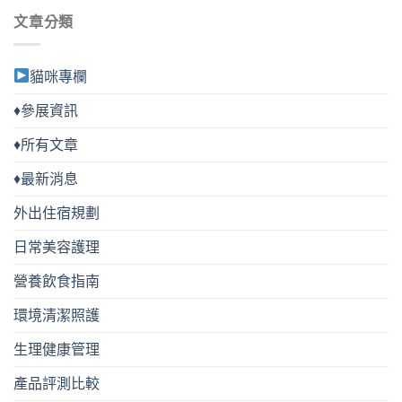
式。
式。
文章分類
可
可
在
在
產
產
貓咪專欄
品
品
頁
頁
♦參展資訊
面
面
選
選
♦所有文章
擇
擇
選
選
♦最新消息
項
項
外出住宿規劃
日常美容護理
營養飲食指南
環境清潔照護
生理健康管理
產品評測比較