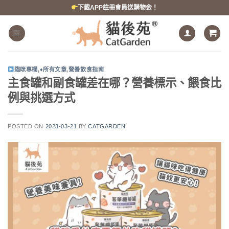
跳
下載APP註冊會員送購物金！
到
內
容
貓咪專欄
,
♦所有文章
,
營養飲食指南
主食罐和副食罐差在哪？營養標示、餵食比
例與挑選方式
POSTED ON
2023-03-21
BY
CATGARDEN