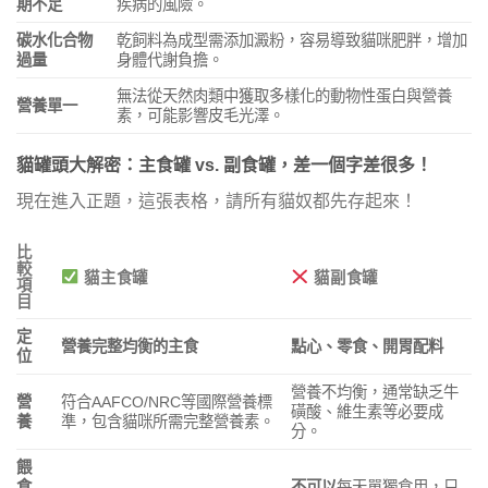
期不足
疾病的風險。
碳水化合物
乾飼料為成型需添加澱粉，容易導致貓咪肥胖，增加
過量
身體代謝負擔。
無法從天然肉類中獲取多樣化的動物性蛋白與營養
營養單一
素，可能影響皮毛光澤。
貓罐頭大解密：主食罐 vs. 副食罐，差一個字差很多！
現在進入正題，這張表格，請所有貓奴都先存起來！
比
較
貓主食罐
貓副食罐
項
目
定
營養完整均衡的主食
點心、零食、開胃配料
位
營養不均衡，通常缺乏牛
營
符合AAFCO/NRC等國際營養標
磺酸、維生素等必要成
養
準，包含貓咪所需完整營養素。
分。
餵
食
不可以
每天單獨食用，只