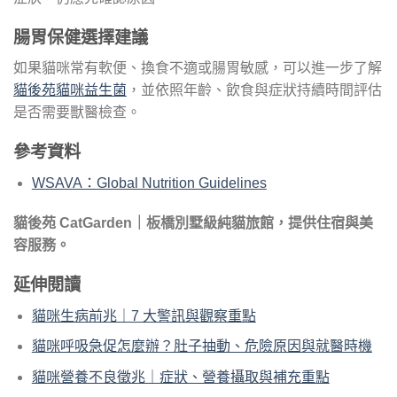
腸胃保健選擇建議
如果貓咪常有軟便、換食不適或腸胃敏感，可以進一步了解
貓後苑貓咪益生菌
，並依照年齡、飲食與症狀持續時間評估
是否需要獸醫檢查。
參考資料
WSAVA：Global Nutrition Guidelines
貓後苑 CatGarden｜板橋別墅級純貓旅館，提供住宿與美
容服務。
延伸閱讀
貓咪生病前兆｜7 大警訊與觀察重點
貓咪呼吸急促怎麼辦？肚子抽動、危險原因與就醫時機
貓咪營養不良徵兆｜症狀、營養攝取與補充重點