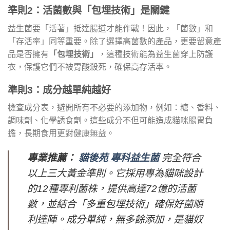
準則2：活菌數與「包埋技術」是關鍵
益生菌要「活著」抵達腸道才能作戰！因此，「菌數」和
「存活率」同等重要。除了選擇高菌數的產品，更要留意產
品是否擁有
「包埋技術」
，這種技術能為益生菌穿上防護
衣，保護它們不被胃酸殺死，確保高存活率。
準則3：成分越單純越好
檢查成分表，避開所有不必要的添加物，例如：糖、香料、
調味劑、化學誘食劑。這些成分不但可能造成貓咪腸胃負
擔，長期食用更對健康無益。
專業推薦：
貓後苑 專科益生菌
完全符合
以上三大黃金準則。它採用專為貓咪設計
的12種專利菌株，提供高達72億的活菌
數，並結合「多重包埋技術」確保好菌順
利達陣。成分單純，無多餘添加，是貓奴