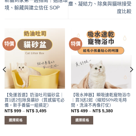
新貓到家第一週指南｜適應環
塵、凝結力、除臭與貓咪接受
境、躲藏與建立信任 SOP
度比較
特價
特價
【免運首選】奶油吐司貓砂盆｜
【吸水神器】瞬吸速乾寵物浴巾
買1送2包除臭礦砂（質感貓宅必
｜買3送2起（縮短50%吹毛時
備，新手養貓一組搞定）
間，洗澡不再像打仗）
價
價
NT$
999
–
NT$
3,495
NT$
499
–
NT$
5,380
格
格
範
範
選擇規格
選擇規格
圍：
圍：
NT$ 999
NT$ 499
此
此
到
到
產
產
NT$ 3,495
NT$ 5,380