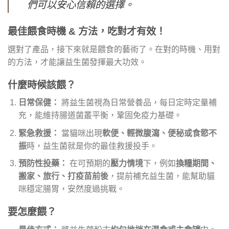
們可以安心信賴的選擇。
最佳餵食時機 & 方法，吃對才有效！
選對了產品，接下來就是餵食的藝術了。在對的時機、用對
的方法，才能讓益生菌發揮最大功效。
什麼時候該餵？
日常保健：
將益生菌視為日常營養品，每日定時定量補
充，能維持腸道菌叢平衡，鞏固免疫力基礎。
緊急救援：
當貓咪出現
軟便、輕微腹瀉、便秘或食慾不
振
時，益生菌就是你的最佳救援投手。
預防性投藥：
在可預期的
壓力情境
下，例如
換糧期間、
搬家、旅行、打疫苗前後
，提前補充益生菌，能幫助貓
咪穩定腸胃，安然度過挑戰。
要怎麼餵？