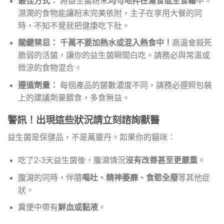
最佳方式：
將益生菌粉末
均勻地拌在濕食或主食罐
中。
濕潤的食物能讓粉末完美依附，主子在享用大餐的同
時，不知不覺就把健康吃下肚。
關鍵禁忌：
千萬不要加熱水或混入熱食中！
高溫會殺死
脆弱的活菌，讓你的益生菌瞬間白吃。請務必與常溫或
微涼的食物混合。
遵循劑量：
每個產品的菌數濃度不同，請務必遵照包裝
上的建議劑量餵食，多食無益。
警訊！出現這些狀況請立刻諮詢獸醫
益生菌是保健品，不是萬靈丹。如果你的貓咪：
吃了2-3天益生菌後，腹瀉情況
沒有改善甚至更嚴重
。
腹瀉的同時，伴隨
嘔吐、精神萎靡、食慾全廢
等其他症
狀。
糞便中帶有
鮮血或黏液
。