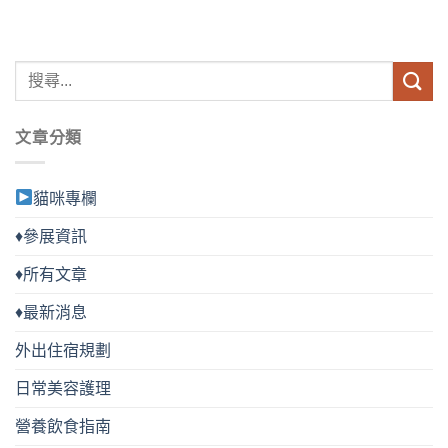
品
品
有
有
多
多
種
種
款
款
式。
式。
文章分類
可
可
在
在
產
產
貓咪專欄
品
品
頁
頁
♦參展資訊
面
面
選
選
♦所有文章
擇
擇
選
選
♦最新消息
項
項
外出住宿規劃
日常美容護理
營養飲食指南