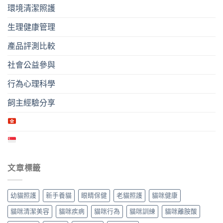
環境清潔照護
生理健康管理
產品評測比較
社會公益參與
行為心理科學
飼主經驗分享
文章標籤
幼貓照護
新手養貓
眼睛保健
老貓照護
貓咪健康
貓咪清潔美容
貓咪疾病
貓咪行為
貓咪訓練
貓咪離胺酸