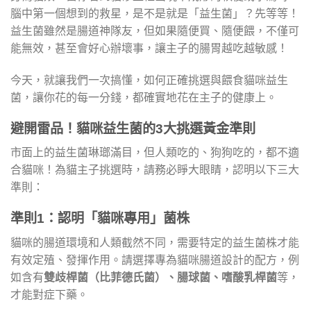
腦中第一個想到的救星，是不是就是「益生菌」？先等等！
益生菌雖然是腸道神隊友，但如果隨便買、隨便餵，不僅可
能無效，甚至會好心辦壞事，讓主子的腸胃越吃越敏感！
今天，就讓我們一次搞懂，如何正確挑選與餵食貓咪益生
菌，讓你花的每一分錢，都確實地花在主子的健康上。
避開雷品！貓咪益生菌的3大挑選黃金準則
市面上的益生菌琳瑯滿目，但人類吃的、狗狗吃的，都不適
合貓咪！為貓主子挑選時，請務必睜大眼睛，認明以下三大
準則：
準則1：認明「貓咪專用」菌株
貓咪的腸道環境和人類截然不同，需要特定的益生菌株才能
有效定殖、發揮作用。請選擇專為貓咪腸道設計的配方，例
如含有
雙歧桿菌（比菲德氏菌）、腸球菌、嗜酸乳桿菌
等，
才能對症下藥。