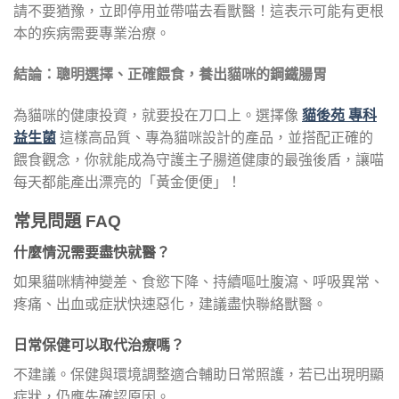
請不要猶豫，立即停用並帶喵去看獸醫！這表示可能有更根
本的疾病需要專業治療。
結論：聰明選擇、正確餵食，養出貓咪的鋼鐵腸胃
為貓咪的健康投資，就要投在刀口上。選擇像
貓後苑 專科
益生菌
這樣高品質、專為貓咪設計的產品，並搭配正確的
餵食觀念，你就能成為守護主子腸道健康的最強後盾，讓喵
每天都能產出漂亮的「黃金便便」！
常見問題 FAQ
什麼情況需要盡快就醫？
如果貓咪精神變差、食慾下降、持續嘔吐腹瀉、呼吸異常、
疼痛、出血或症狀快速惡化，建議盡快聯絡獸醫。
日常保健可以取代治療嗎？
不建議。保健與環境調整適合輔助日常照護，若已出現明顯
症狀，仍應先確認原因。