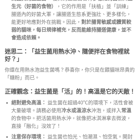
生元（好菌的食物）
，它的作用是「扶植」並「訓練」
腸道內的好菌大軍，讓腸道生態系更強壯、更多樣化，
能更好地應對外在挑戰。因此，
對於腸胃敏感或體質較
弱的貓咪，每日規律補充，反而能維持腸道健康，並不
會造成依賴。
迷思二：「益生菌用熱水沖、隨便拌在食物裡就
好？」
你還在用熱水泡益生菌嗎？恭喜你，你只是在餵貓咪昂貴的
「糖粉」而已。
正確觀念：益生菌是「活」的！高溫是它的天敵！
絕對避免高溫：
益生菌在超過40℃的環境下，活性會被
大量破壞。請務必使用
冷水或溫涼水
沖泡，或拌入
常溫
的食物中。把活菌用熱水沖，就像把冰淇淋拿去微波，
直接「融化」沒效了！
注意保存環境：
益生菌也怕光、怕潮濕、怕空氣。開封