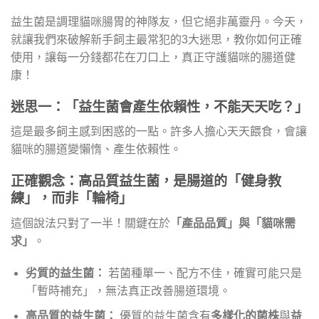
益生菌是調理貓咪腸胃的神隊友，但它絕非萬靈丹。今天，
就讓我們來破解新手飼主最常犯的3大迷思，教你如何正確
使用，讓每一分錢都花在刀口上，真正守護貓咪的腸道健
康！
迷思一：「益生菌會產生依賴性，不能天天吃？」
這是最多飼主感到困惑的一點。許多人擔心天天餵食，會讓
貓咪的腸道變懶惰、產生依賴性。
正確觀念：高品質益生菌，是腸道的「健身教
練」，而非「輪椅」
這個說法只對了一半！關鍵在於
「產品品質」
與
「貓咪需
求」
。
劣質的益生菌：
若菌種單一、配方不佳，確實可能只是
「暫時補充」，無法真正改善腸道環境。
高品質的益生菌：
優質的益生菌含有
多樣化的菌株
與
益