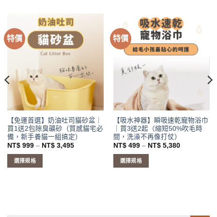
特價
特價
【免運首選】奶油吐司貓砂盆｜
【吸水神器】瞬吸速乾寵物浴巾
買1送2包除臭礦砂（質感貓宅必
｜買3送2起（縮短50%吹毛時
備，新手養貓一組搞定）
間，洗澡不再像打仗）
價
價
NT$
999
–
NT$
3,495
NT$
499
–
NT$
5,380
格
格
範
範
選擇規格
選擇規格
圍：
圍：
NT$ 999
NT$ 499
此
此
到
到
產
產
NT$ 3,495
NT$ 5,380
品
品
有
有
多
多