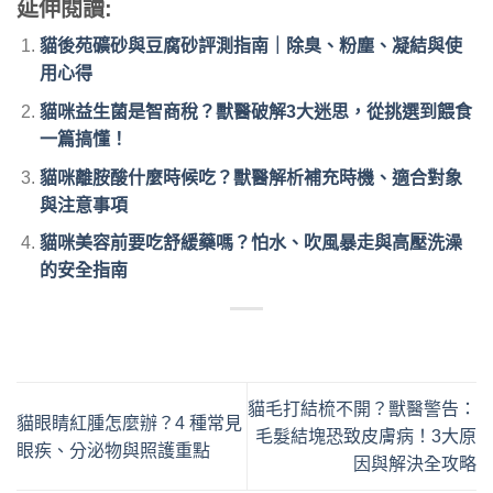
延伸閱讀:
貓後苑礦砂與豆腐砂評測指南｜除臭、粉塵、凝結與使
用心得
貓咪益生菌是智商稅？獸醫破解3大迷思，從挑選到餵食
一篇搞懂！
貓咪離胺酸什麼時候吃？獸醫解析補充時機、適合對象
與注意事項
貓咪美容前要吃舒緩藥嗎？怕水、吹風暴走與高壓洗澡
的安全指南
貓毛打結梳不開？獸醫警告：
貓眼睛紅腫怎麼辦？4 種常見
毛髮結塊恐致皮膚病！3大原
眼疾、分泌物與照護重點
因與解決全攻略