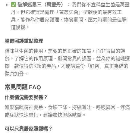
破解迷思三（萬靈丹）：
我們從不宣稱益生菌是萬靈
丹，但它確實是處理「菌叢失衡」型軟便的最有效工
具，能作為你居家護理、換食期間、壓力時期的最佳腸
道後援。
腸胃照護重點整理
貓咪益生菌的使用，需要的是正確的知識，而非盲目的餵
食。了解它的作用原理、避開常見的誤區，並為你的貓咪選
擇一款值得信K賴的產品，才能讓這份「好菌」真正為貓的
健康加分。
常見問題 FAQ
什麼情況需要就醫？
如果貓咪精神變差、食慾下降、持續嘔吐、呼吸異常、疼痛
或症狀快速惡化，建議盡快聯絡獸醫。
可以只靠居家照護嗎？