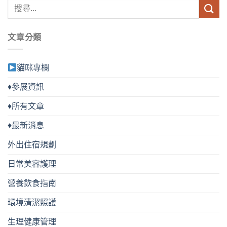
種
種
款
款
式。
式。
文章分類
可
可
在
在
產
產
貓咪專欄
品
品
頁
頁
♦參展資訊
面
面
選
選
♦所有文章
擇
擇
選
選
♦最新消息
項
項
外出住宿規劃
日常美容護理
營養飲食指南
環境清潔照護
生理健康管理