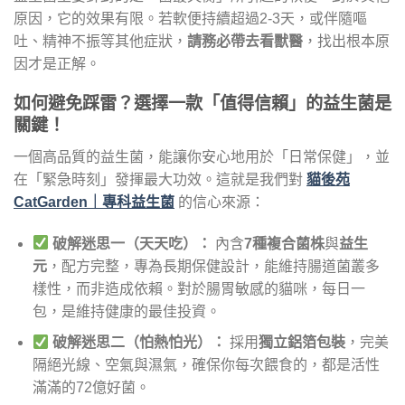
原因，它的效果有限。若軟便持續超過2-3天，或伴隨嘔
吐、精神不振等其他症狀，
請務必帶去看獸醫
，找出根本原
因才是正解。
如何避免踩雷？選擇一款「值得信賴」的益生菌是
關鍵！
一個高品質的益生菌，能讓你安心地用於「日常保健」，並
在「緊急時刻」發揮最大功效。這就是我們對
貓後苑
CatGarden｜專科益生菌
的信心來源：
破解迷思一（天天吃）：
內含
7種複合菌株
與
益生
元
，配方完整，專為長期保健設計，能維持腸道菌叢多
樣性，而非造成依賴。對於腸胃敏感的貓咪，每日一
包，是維持健康的最佳投資。
破解迷思二（怕熱怕光）：
採用
獨立鋁箔包裝
，完美
隔絕光線、空氣與濕氣，確保你每次餵食的，都是活性
滿滿的72億好菌。