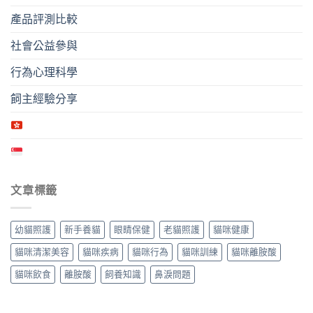
產品評測比較
社會公益參與
行為心理科學
飼主經驗分享
文章標籤
幼貓照護
新手養貓
眼睛保健
老貓照護
貓咪健康
貓咪清潔美容
貓咪疾病
貓咪行為
貓咪訓練
貓咪離胺酸
貓咪飲食
離胺酸
飼養知識
鼻淚問題